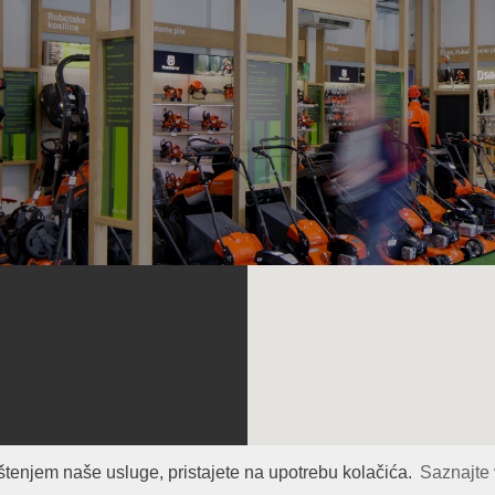
zjava o privatnosti
štenjem naše usluge, pristajete na upotrebu kolačića.
Saznajte 