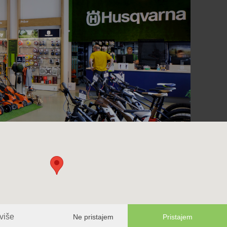
više
Ne pristajem
Pristajem