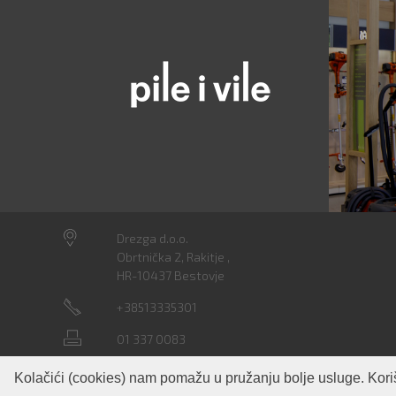
Drezga d.o.o.
Obrtnička 2, Rakitje ,
HR-10437 Bestovje
+38513335301
01 337 0083
info@drezga.hr
Zaštićeno sa:
I
Kolačići (cookies) nam pomažu u pružanju bolje usluge. Kori