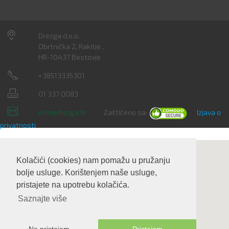
Drezga d.o.o.
Obrtnička 2, Rakitje ,
HR-10437 Bestovje
+38513335301
01 337 0083
info@drezga.hr
Zaštićeno sa:
Izjava o
privatnosti
Kolačići (cookies) nam pomažu u pružanju
bolje usluge. Korištenjem naše usluge,
pristajete na upotrebu kolačića.
Saznajte više