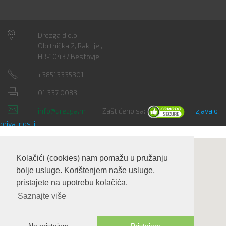
Drezga d.o.o.
Obrtnička 2, Rakitje ,
HR-10437 Bestovje
+38513335301
01 337 0083
info@drezga.hr
Zaštićeno sa:
Izjava o
privatnosti
Kolačići (cookies) nam pomažu u pružanju
bolje usluge. Korištenjem naše usluge,
pristajete na upotrebu kolačića.
Saznajte više