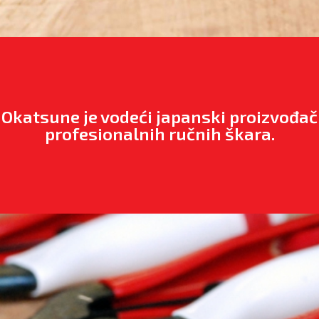
Okatsune je vodeći japanski proizvođač
profesionalnih ručnih škara.