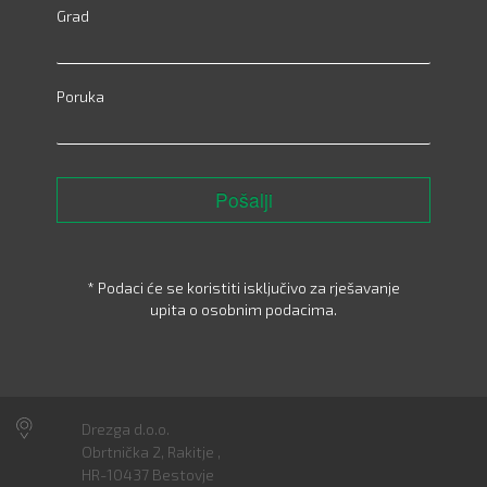
Grad
Poruka
Pošalji
* Podaci će se koristiti isključivo za rješavanje
upita o osobnim podacima.
Drezga d.o.o.
Obrtnička 2, Rakitje ,
HR-10437 Bestovje